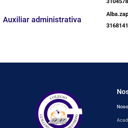
310457
Alba.za
Auxiliar administrativa
316814
Nos
Noso
Acad