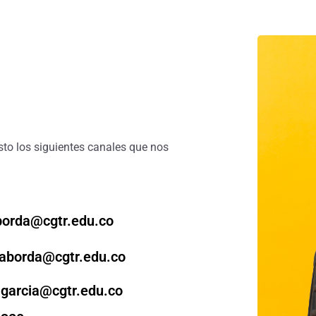
sto los siguientes canales que nos
borda@cgtr.edu.co
taborda@cgtr.edu.co
.garcia@cgtr.edu.co