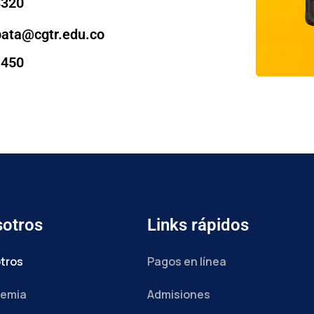
8320
pata@cgtr.edu.co
1450
otros
Links rápidos
tros
Pagos en línea
emia
Admisiones