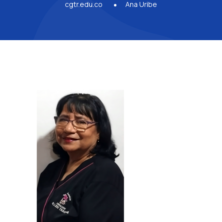
cgtr.edu.co
Ana Uribe