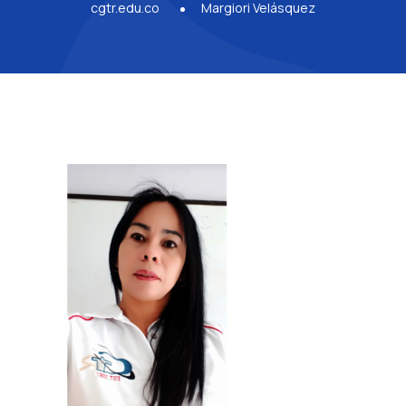
cgtr.edu.co
Margiori Velásquez