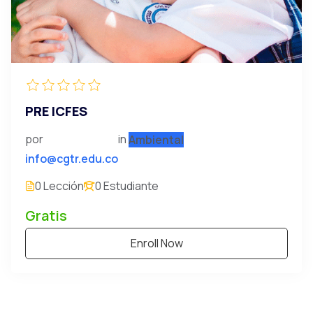
PRE ICFES
por
in
Ambiental
info@cgtr.edu.co
0 Lección
0 Estudiante
Gratis
Enroll Now