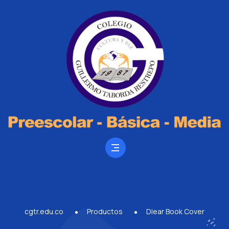
cgtr.edu.co
Productos
Dlear Book Cover